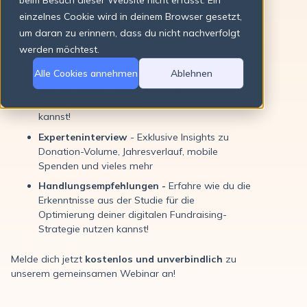
beim Besuch dieser Website nicht erfasst. Ein
einzelnes Cookie wird in deinem Browser gesetzt,
In dem einstündigen Webinar erfährst du von
um daran zu erinnern, dass du nicht nachverfolgt
unserer Head of Marketing Inga Hilbig und
(Online)Fundraiserin Sonja Harken:
werden möchtest.
Alle Cookies annehmen
Ablehnen
Daten & Praxisimpulse
- Die wichtigsten Infos
aus der Studie - knapp & kompakt und
wertvolle Tipps, wie du sie praktisch umsetzen
kannst!
Experteninterview
- Exklusive Insights zu
Donation-Volume, Jahresverlauf, mobile
Spenden und vieles mehr
Handlungsempfehlungen -
Erfahre wie du die
Erkenntnisse aus der Studie für die
Optimierung deiner digitalen Fundraising-
Strategie nutzen kannst!
Melde dich jetzt
kostenlos und unverbindlich
zu
unserem gemeinsamen
Webinar an!