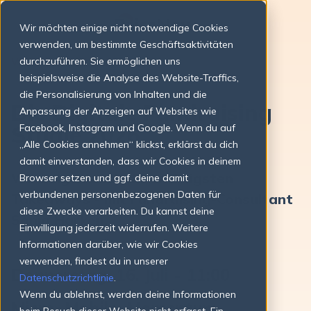
Wir möchten einige nicht notwendige Cookies
verwenden, um bestimmte Geschäftsaktivitäten
WEBINAR ANMELDUNG
durchzuführen. Sie ermöglichen uns
beispielsweise die Analyse des Website-Traffics,
die Personalisierung von Inhalten und die
Die Digitale Fundraising
Anpassung der Anzeigen auf Websites wie
Studie 2026
Facebook, Instagram und Google. Wenn du auf
„Alle Cookies annehmen“ klickst, erklärst du dich
damit einverstanden, dass wir Cookies in deinem
Wir zeigen euch die wichtigsten
Browser setzen und ggf. deine damit
verbundenen personenbezogenen Daten für
Takeaways - mit Fundraising-Consultant
diese Zwecke verarbeiten. Du kannst deine
Sonja Harken.
Einwilligung jederzeit widerrufen. Weitere
Informationen darüber, wie wir Cookies
verwenden, findest du in unserer
Donnerstag, 16. Juli - 11:00
Datenschutzrichtlinie
.
Wenn du ablehnst, werden deine Informationen
Micro. Mobile. Momentum.