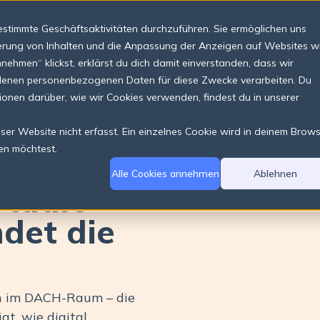
stimmte Geschäftsaktivitäten durchzuführen. Sie ermöglichen uns
sierung von Inhalten und die Anpassung der Anzeigen auf Websites w
hmen“ klickst, erklärst du dich damit einverstanden, dass wir
ndenen personenbezogenen Daten für diese Zwecke verarbeiten. Du
tionen darüber, wie wir Cookies verwenden, findest du in unserer
er Website nicht erfasst. Ein einzelnes Cookie wird in deinem Brow
en möchtest.
Alle Cookies annehmen
Ablehnen
Studie
det die
en im DACH-Raum – die
gt, wie digital