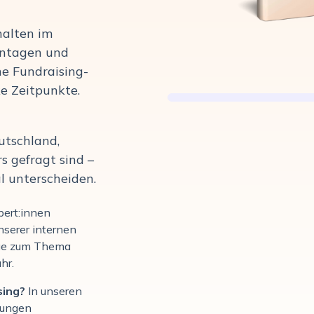
halten im
entagen und
ne Fundraising-
e Zeitpunkte.
utschland,
s gefragt sind –
l unterscheiden.
pert:innen
nserer internen
ge zum Thema
hr.
sing?
In un
seren
rungen