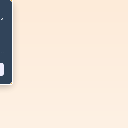
ie
ser