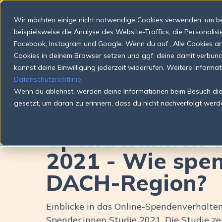
Wir möchten einige nicht notwendige Cookies verwenden, um be
beispielsweise die Analyse des Website-Traffics, die Personali
Facebook, Instagram und Google. Wenn du auf „Alle Cookies anne
Cookies in deinem Browser setzen und ggf. deine damit verbu
kannst deine Einwilligung jederzeit widerrufen. Weitere Informa
Datenschutzrichtlinie
.
Wenn du ablehnst, werden deine Informationen beim Besuch dies
FUNDRAISING STUDIE
gesetzt, um daran zu erinnern, dass du nicht nachverfolgt werd
Spender:innen 
2021 - Wie spen
DACH-Region?
Einblicke in das Online-Spendenverhalt
Spender:innen Studie 2021. Die Studie zei