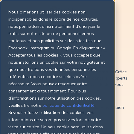
Nous aimerions utiliser des cookies non
indispensables dans le cadre de nos activités,
E-BOOK
nous permettant ainsi notamment d’analyser le
trafic sur notre site ou de personnaliser nos
contenus et nos publicités sur des sites tels que
Mailings de bienvenue
Facebook, Instagram ou Google. En cliquant sur «
Accepter tous les cookies », vous acceptez que
Attirez de nouveaux donateurs grâce à des e-mails de
nous installions un cookie sur votre navigateur et
bienvenue ciblés. Découvrez comment acquérir plus de
que nous traitions vos données personnelles
donateurs que jamais grâce à notre livre blanc gratuit ! Grâce
afférentes dans ce cadre si cela s’avère
à des modèles d'e-mails pratiques et à des conseils d'experts
nécessaire. Vous pouvez révoquer votre
– des stratégies de test à la fréquence d'envoi idéale – vous
pouvez facilement transformer des prospects en
consentement à tout moment. Pour plus
sympathisants engagés.
d’informations sur notre utilisation des cookies,
veuillez lire notre
politique de confidentialité
.
❗️Cet e-book n’existe qu’en allemand. Mais vous pouvez bien
Si vous refusez l'utilisation des cookies, vos
sûr le télécharger et en traduire le contenu !
informations ne seront pas suivies lors de votre
visite sur ce site. Un seul cookie sera utilisé dans
Télécharger maintenant