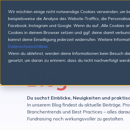
S
📣
Fundraising verän
k
Wir möchten einige nicht notwendige Cookies verwenden, um be
i
p
beispielsweise die Analyse des Website-Traffics, die Personali
t
Facebook, Instagram und Google. Wenn du auf „Alle Cookies anne
o
Cookies in deinem Browser setzen und ggf. deine damit verbu
c
o
kannst deine Einwilligung jederzeit widerrufen. Weitere Informa
n
Datenschutzrichtlinie
.
t
Wenn du ablehnst, werden deine Informationen beim Besuch dies
e
n
gesetzt, um daran zu erinnern, dass du nicht nachverfolgt werd
t
Blog
Du suchst Einblicke, Neuigkeiten und prakti
In unserem Blog findest du aktuelle Beiträge, P
Branchentrends und Best Practices – alles darauf
Fundraising noch wirkungsvoller zu gestalten.