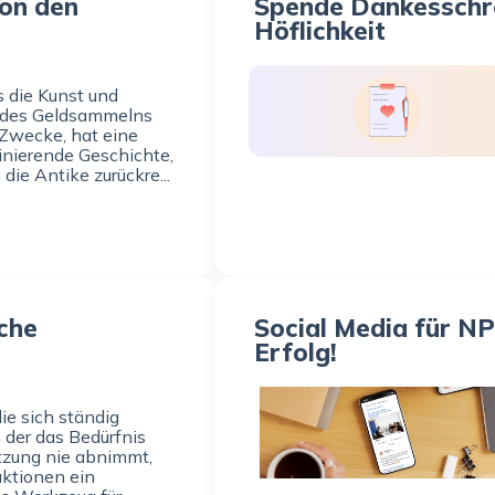
von den
Spende Dankesschre
Höflichkeit
s die Kunst und
 des Geldsammelns
 Zwecke, hat eine
inierende Geschichte,
 die Antike zurückre...
iche
Social Media für NP
Erfolg!
die sich ständig
 der das Bedürfnis
tzung nie abnimmt,
ktionen ein