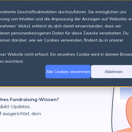
dert sich.
Neue Daten & Trends entdecken
Fundraising St
stimmte Geschäftsaktivitäten durchzuführen. Sie ermöglichen uns
sierung von Inhalten und die Anpassung der Anzeigen auf Websites w
Produkte
Preise
Über uns
Ressourcen
hmen“ klickst, erklärst du dich damit einverstanden, dass wir
ndenen personenbezogenen Daten für diese Zwecke verarbeiten. Du
tionen darüber, wie wir Cookies verwenden, findest du in unserer
er Website nicht erfasst. Ein einzelnes Cookie wird in deinem Brow
en möchtest.
Alle Cookies annehmen
Ablehnen
sches Fundraising-Wissen?
rodukt-Updates,
 ausgerichtet, dein