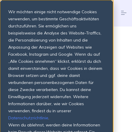
S
k
Wir möchten einige nicht notwendige Cookies
i
p
verwenden, um bestimmte Geschäftsaktivitäten
t
durchzuführen. Sie ermöglichen uns
o
Produkte
beispielsweise die Analyse des Website-Traffics,
c
o
die Personalisierung von Inhalten und die
n
Anpassung der Anzeigen auf Websites wie
t
Preise
Facebook, Instagram und Google. Wenn du auf
e
n
„Alle Cookies annehmen“ klickst, erklärst du dich
Gemeinsam mehr
t
damit einverstanden, dass wir Cookies in deinem
Über uns
Browser setzen und ggf. deine damit
Wirkung erzielen
verbundenen personenbezogenen Daten für
diese Zwecke verarbeiten. Du kannst deine
Ressourcen
Wir glauben, dass echte Veränderung mit einem
Einwilligung jederzeit widerrufen. Weitere
gemeinsamen Ziel beginnt. Bei RaiseNow leiten unsere
Informationen darüber, wie wir Cookies
Vision und unsere Werte alles, was wir tun: Von der
verwenden, findest du in unserer
Login
Jetzt starten
Zusammenarbeit im Team bis hin zur Unterstützung
Datenschutzrichtlinie
.
unserer Partner:innen und der Betreuung unserer
Wenn du ablehnst, werden deine Informationen
Nutzer:innen!