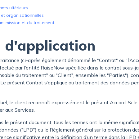
ants ultérieurs
et organisationnelles
ansmission et du traitement
 d'application
traitance (ci-après également dénommé le "Contrat" ou "l’Acc
ectué par l’entité RaiseNow spécifiée dans le contrat sous-ja
sable du traitement" ou "Client", ensemble les "Parties"), co
. Le présent Contrat s’applique au traitement des données per
duel, le client reconnaît expressément le présent Accord. Si le
er aux Services.
ns le présent document, tous les termes ont la même significa
s données ("LPD") ou le Règlement général sur la protection d
érence significative entre la définition d’un terme dans la LPD