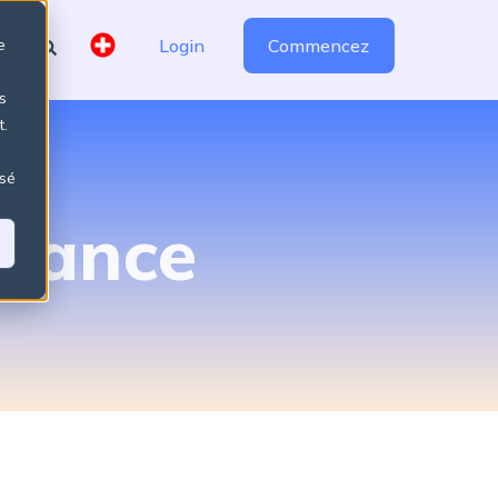
e
Login
Commencez
s
t.
isé
itance