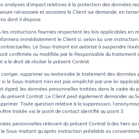
es analyses d’impact relatives à la protection des données requ
mesure nécessaire et assistera le Client sur demande, en tena
ns dont il dispose.
s les instructions fournies respectent les lois applicables en 
formera immédiatement le Client si, selon lui, une instruction 
ontractuelles. Le Sous-traitant est autorisé à suspendre l’exéc
 soit confirmée ou modifiée par le Responsable du traitement a
 a le droit de résilier le présent Contrat.
 corriger, supprimer ou restreindre le traitement des données p
et si le Sous-traitant n’en est pas empêché par une loi applicab
et égard, les données personnelles traitées dans le cadre du 
n du présent Contrat. Le Client peut également demander au S
upprimer. Toute question relative à la suppression, l’anonymisa
tre traitée via le point de contact identifié au point 3.
ées personnelles relevant du présent Contrat à des tiers ou
le Sous-traitant qu’après instruction préalable ou consentemen