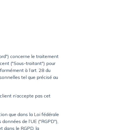
ord") concerne le traitement
cent ("Sous-traitant") pour
nformément à l’art. 28 du
sonnelles tel que précisé au
 client n’accepte pas cet
tion que dans la Loi fédérale
es données de l’UE ("RGPD"),
 et dans le RGPD, la