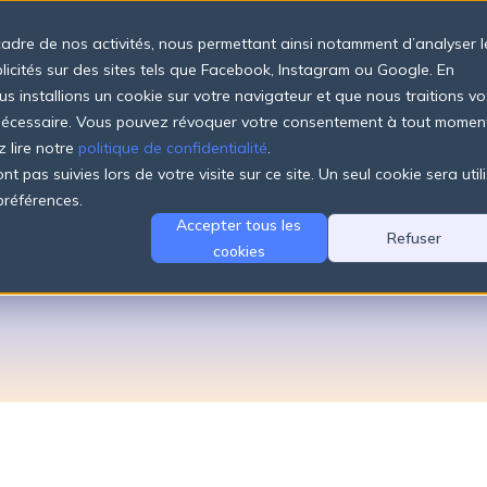
cadre de nos activités, nous permettant ainsi notamment d’analyser l
Produits
Tarifs
Entreprise
Ressources
blicités sur des sites tels que Facebook, Instagram ou Google. En
us installions un cookie sur votre navigateur et que nous traitions vo
 nécessaire. Vous pouvez révoquer votre consentement à tout momen
z lire notre
politique de confidentialité
.
t pas suivies lors de votre visite sur ce site. Un seul cookie sera util
préférences.
at de sous-tra
Accepter tous les
Refuser
cookies