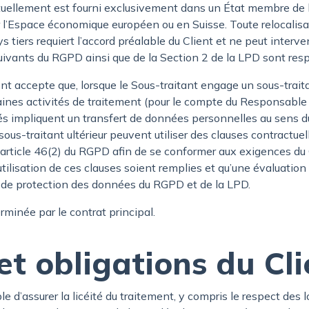
tuellement est fourni exclusivement dans un État membre de
r l’Espace économique européen ou en Suisse. Toute relocalisa
ys tiers requiert l’accord préalable du Client et ne peut interve
 suivants du RGPD ainsi que de la Section 2 de la LPD sont res
t accepte que, lorsque le Sous-traitant engage un sous-trait
rtaines activités de traitement (pour le compte du Responsable
ités impliquent un transfert de données personnelles au sens 
e sous-traitant ultérieur peuvent utiliser des clauses contractu
’article 46(2) du RGPD afin de se conformer aux exigences du
utilisation de ces clauses soient remplies et qu’une évaluation
u de protection des données du RGPD et de la LPD.
rminée par le contrat principal.
 et obligations du Cl
le d’assurer la licéité du traitement, y compris le respect des 