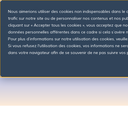
S
k
Nous aimerions utiliser des cookies non indispensables dans le 
i
p
trafic sur notre site ou de personnaliser nos contenus et nos pu
t
cliquant sur « Accepter tous les cookies », vous acceptez que no
o
données personnelles afférentes dans ce cadre si cela s’avère
c
o
Pour plus d’informations sur notre utilisation des cookies, veuille
n
Si vous refusez l'utilisation des cookies, vos informations ne seron
t
dans votre navigateur afin de se souvenir de ne pas suivre vos 
e
Contr
n
t