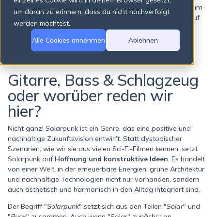
einzelnes Cookie wird in deinem Browser gesetzt,
nachhaltigere und schönere Zukunft steht. Und genau darum
um daran zu erinnern, dass du nicht nachverfolgt
geht es in unserem Artikel diesmal. Wir nehmen dich mit auf
werden möchtest.
eine Reise in die Welt dieser Bewegung. Eine Welt, in der
There are no suggestions because the search field is empty.
Ökologie, Technologie und Gemeinschaft harmonisch
Alle Cookies annehmen
Ablehnen
miteinander verschmelzen.
Gitarre, Bass & Schlagzeug
oder worüber reden wir
hier?
Nicht ganz! Solarpunk ist ein Genre, das eine positive und
nachhaltige Zukunftsvision entwirft. Statt dystopischer
Szenarien, wie wir sie aus vielen Sci-Fi-Filmen kennen, setzt
Solarpunk auf
Hoffnung und konstruktive Ideen
. Es handelt
von einer Welt, in der erneuerbare Energien, grüne Architektur
und nachhaltige Technologien nicht nur vorhanden, sondern
auch ästhetisch und harmonisch in den Alltag integriert sind.
Der Begriff "
Solarpunk
" setzt sich aus den Teilen "
Solar
" und
"
Punk
" zusammen. Auch wenn "Solar" zunächst an