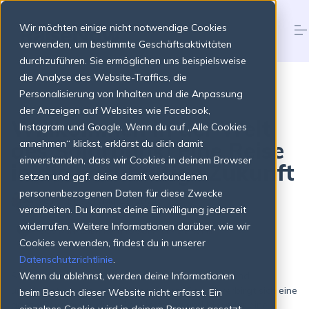
S
k
Wir möchten einige nicht notwendige Cookies
i
p
verwenden, um bestimmte Geschäftsaktivitäten
t
durchzuführen. Sie ermöglichen uns beispielsweise
o
Produkte
die Analyse des Website-Traffics, die
c
o
Personalisierung von Inhalten und die Anpassung
n
der Anzeigen auf Websites wie Facebook,
t
Willkommen in der Welt
Preise
Instagram und Google. Wenn du auf „Alle Cookies
e
n
des Solarpunk! Eine Reise
annehmen“ klickst, erklärst du dich damit
t
einverstanden, dass wir Cookies in deinem Browser
in die nachhaltige Zukunft
Über uns
setzen und ggf. deine damit verbundenen
personenbezogenen Daten für diese Zwecke
von
Sophie
am
Mai 12, 2024
verarbeiten. Du kannst deine Einwilligung jederzeit
Ressourcen
widerrufen. Weitere Informationen darüber, wie wir
SUSTAINABILITY
THOUGHT LEADERSHIP
Cookies verwenden, findest du in unserer
Datenschutzrichtlinie
.
Login
Jetzt starten
Solarpunk – dieses Wort mag für viele noch neu und
Wenn du ablehnst, werden deine Informationen
unbekannt klingen, aber hinter diesem Begriff verbirgt sich eine
beim Besuch dieser Website nicht erfasst. Ein
ganze Bewegung, die voller Hoffnung und Ideen für eine