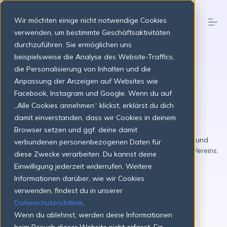
S
k
Wir möchten einige nicht notwendige Cookies
i
p
verwenden, um bestimmte Geschäftsaktivitäten
t
durchzuführen. Sie ermöglichen uns
o
Produkte
beispielsweise die Analyse des Website-Traffics,
c
PARTNERSCHAFT
o
die Personalisierung von Inhalten und die
n
Anpassung der Anzeigen auf Websites wie
t
Preise
Facebook, Instagram und Google. Wenn du auf
RaiseNow und
e
n
„Alle Cookies annehmen“ klickst, erklärst du dich
ClubDesk
t
damit einverstanden, dass wir Cookies in deinem
Über uns
Browser setzen und ggf. deine damit
Generiere mehr Einnahmen, vereinfache die Verwaltung und
verbundenen personenbezogenen Daten für
finanziere die Zukunft deiner Organisation oder deines Vereins.
diese Zwecke verarbeiten. Du kannst deine
Ressourcen
Einwilligung jederzeit widerrufen. Weitere
Informationen darüber, wie wir Cookies
verwenden, findest du in unserer
Login
Jetzt starten
Datenschutzrichtlinie
.
Wenn du ablehnst, werden deine Informationen