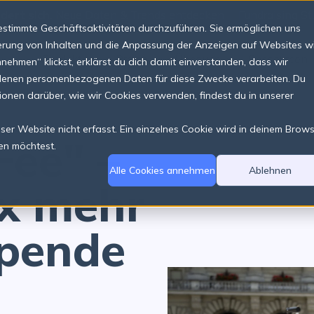
dert sich.
Neue Daten & Trends entdecken
Fundraising St
stimmte Geschäftsaktivitäten durchzuführen. Sie ermöglichen uns
sierung von Inhalten und die Anpassung der Anzeigen auf Websites w
Produkte
Preise
Über uns
Ressourcen
hmen“ klickst, erklärst du dich damit einverstanden, dass wir
ndenen personenbezogenen Daten für diese Zwecke verarbeiten. Du
tionen darüber, wie wir Cookies verwenden, findest du in unserer
er Website nicht erfasst. Ein einzelnes Cookie wird in deinem Brow
Fee" –
en möchtest.
Alle Cookies annehmen
Ablehnen
x mehr
Spende