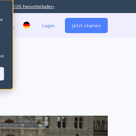
udie 2026 herunterladen
There are no suggestions because the search field is 
ie
Login
Jetzt starten
ser