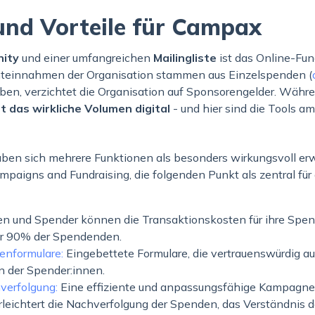
und Vorteile für Campax
nity
und einer umfangreichen
Mailingliste
ist das Online-Fun
teinnahmen der Organisation stammen aus Einzelspenden (
ben, verzichtet die Organisation auf Sponsorengelder. Währ
st das wirkliche Volumen digital
- und hier sind die Tools am
en sich mehrere Funktionen als besonders wirkungsvoll erw
mpaigns and Fundraising, die folgenden Punkt als zentral für
n und Spender können die Transaktionskosten für ihre Spe
r 90% der Spendenden.
denformulare:
Eingebettete Formulare, die vertrauenswürdig a
n der Spender:innen.
verfolgung:
Eine effiziente und anpassungsfähige Kampagnen
rleichtert die Nachverfolgung der Spenden, das Verständnis 