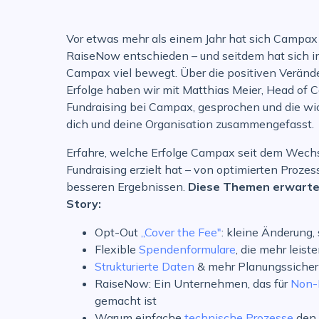
Vor etwas mehr als einem Jahr hat sich Campax
RaiseNow entschieden – und seitdem hat sich i
Campax viel bewegt. Über die positiven Veränd
Erfolge haben wir mit Matthias Meier, Head of
Fundraising bei Campax, gesprochen und die wic
dich und deine Organisation zusammengefasst.
Erfahre, welche Erfolge Campax seit dem Wechs
Fundraising erzielt hat – von optimierten Prozes
besseren Ergebnissen.
Diese Themen erwarten
Story:
Opt-Out
„Cover the Fee"
: kleine Änderung,
Flexible
Spendenformulare
, die mehr leist
Strukturierte Daten
& mehr Planungssicher
RaiseNow: Ein Unternehmen, das für
Non-
gemacht ist
Warum einfache
technische Prozesse
den