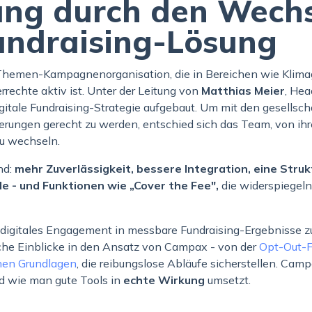
ng durch den Wechs
Fundraising-Lösung
-Themen-Kampagnenorganisation, die in Bereichen wie Klimag
rrechte aktiv ist. Unter der Leitung von
Matthias Meier
, Hea
igitale Fundraising-Strategie aufgebaut. Um mit den gesellsc
rungen gerecht zu werden, entschied sich das Team, von ihr
u wechseln.
nd:
mehr Zuverlässigkeit, bessere Integration, eine Struk
e - und Funktionen wie „Cover the Fee",
die widerspiegel
digitales Engagement in messbare Fundraising-Ergebnisse z
sche Einblicke in den Ansatz von Campax - von der
Opt-Out-F
hen Grundlagen
, die reibungslose Abläufe sicherstellen. Camp
d wie man gute Tools in
echte Wirkung
umsetzt.