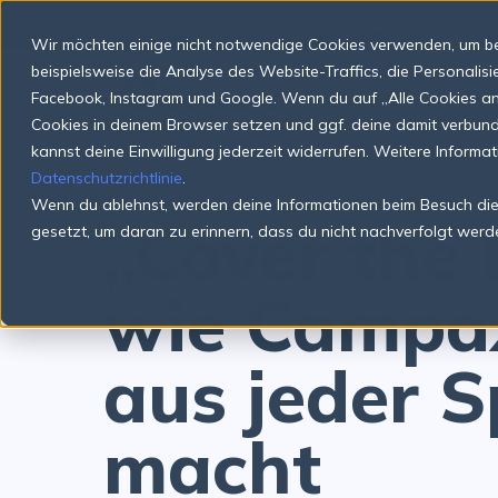
S
📣
Fundraising verän
k
Wir möchten einige nicht notwendige Cookies verwenden, um be
i
p
beispielsweise die Analyse des Website-Traffics, die Personali
t
Facebook, Instagram und Google. Wenn du auf „Alle Cookies anne
o
Cookies in deinem Browser setzen und ggf. deine damit verbu
c
o
kannst deine Einwilligung jederzeit widerrufen. Weitere Informa
n
Datenschutzrichtlinie
.
t
Wenn du ablehnst, werden deine Informationen beim Besuch dies
e
„Cover the 
n
gesetzt, um daran zu erinnern, dass du nicht nachverfolgt werd
t
wie Campa
aus jeder 
macht