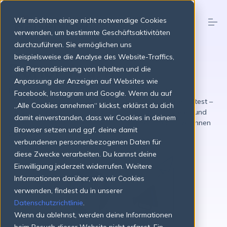
S
k
Wir möchten einige nicht notwendige Cookies
i
p
verwenden, um bestimmte Geschäftsaktivitäten
t
durchzuführen. Sie ermöglichen uns
o
Produkte
beispielsweise die Analyse des Website-Traffics,
c
Donor
Journey
o
die Personalisierung von Inhalten und die
n
Anpassung der Anzeigen auf Websites wie
t
Preise
Unterstützer:innen auf jedem Schritt begleiten
Facebook, Instagram und Google. Wenn du auf
e
Erfahre, wie du bedeutungsvolle Donor Journeys gestaltest –
n
„Alle Cookies annehmen“ klickst, erklärst du dich
um Vertrauen aufzubauen, zum Handeln zu motivieren und
t
damit einverstanden, dass wir Cookies in deinem
Über uns
aus einmaligen Spender:innen langfristige Unterstützer:innen
Browser setzen und ggf. deine damit
zu machen.
verbundenen personenbezogenen Daten für
diese Zwecke verarbeiten. Du kannst deine
Ressourcen
Einwilligung jederzeit widerrufen. Weitere
Informationen darüber, wie wir Cookies
verwenden, findest du in unserer
Login
Jetzt starten
Datenschutzrichtlinie
.
Wenn du ablehnst, werden deine Informationen