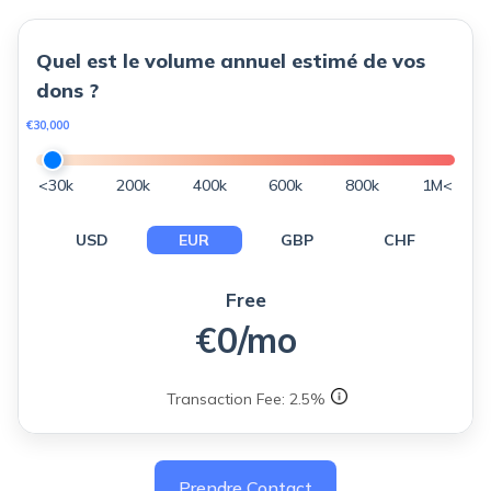
Quel
est
le
volume
annuel
estimé
de
vos
dons
?
€30,000
<30k
200k
400k
600k
800k
1M<
USD
EUR
GBP
CHF
Free
€0/mo
Transaction Fee: 2.5%
Prendre Contact