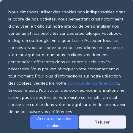
S
k
Nous aimerions utiliser des cookies non indispensables dans
i
p
le cadre de nos activités, nous permettant ainsi notamment
t
d’analyser le trafic sur notre site ou de personnaliser nos
o
Produits
contenus et nos publicités sur des sites tels que Facebook,
c
GROWTH ORGANISATIONS
o
Instagram ou Google. En cliquant sur « Accepter tous les
n
cookies », vous acceptez que nous installions un cookie sur
t
Tarifs
votre navigateur et que nous traitions vos données
Développez votre
e
n
personnelles afférentes dans ce cadre si cela s’avère
collecte de fonds
en
t
nécessaire. Vous pouvez révoquer votre consentement à
Entreprise
tout moment. Pour plus d’informations sur notre utilisation
toute confiance
des cookies, veuillez lire notre
politique de confidentialité
.
Si vous refusez l'utilisation des cookies, vos informations ne
Ressources
RaiseNow Growth dote votre équipe d'une puissante boîte à
seront pas suivies lors de votre visite sur ce site. Un seul
outils de collecte de fonds numérique – conçue pour s'adapter
cookie sera utilisé dans votre navigateur afin de se souvenir
à l'échelle, à votre marque et prête à être intégrée. Avec trois
formules flexibles, vous pouvez choisir la configuration
de ne pas suivre vos préférences.
Login
Commencez
adéquate pour mener des campagnes, automatiser les
Accepter tous les
Refuser
processus et engager les sympathisants sur tous les canaux.
cookies