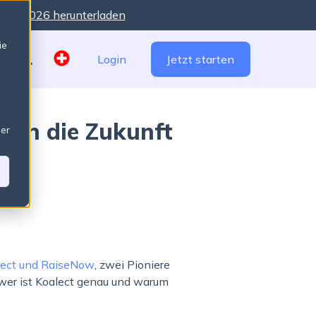
udie 2026 herunterladen
There are no suggestions because the search field is 
ie
Login
Jetzt starten
ten die Zukunft
ser
lect und RaiseNow
, zwei Pioniere
r wer ist Koalect genau und warum