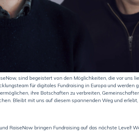
seNow, sind begeistert von den Möglichkeiten, die vor uns l
cklungsteam für digitales Fundraising in Europa und werde
ermöglichen, ihre Botschaften zu verbreiten, Gemeinschaften 
chen. Bleibt mit uns auf diesem spannenden Weg und erlebt,
 und RaiseNow bringen Fundraising auf das nächste Level! We