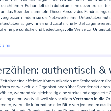
durchführen. Es handelt sich dabei um eine dezentralisierte u
an das Spenden sammeln. Dieser Ansatz des Fundraisings er
 vergrössern, indem sie die Netzwerke ihrer Unterstützer nutz
erstützer zu gewinnen und zusätzliche Mittel zu generieren.
auf eine persönliche und bedeutungsvolle Weise zur Unterstüt
aising
rzählen: authentisch & 
en Zeitalter eine effektive Kommunikation mit Stakeholdern ü
ttform entwickelt, die Organisationen über Spendenaktionen h
rzählen, während sie gleichzeitig eine starke und engagiert
ising derart wertvoll, weil sie vor allem
Vertrauen in die O
enden, wenn die Information oder Bitte von jemandem aus 
unterstützende Gemeinschaft eine Dynamik geschaffen, die nic