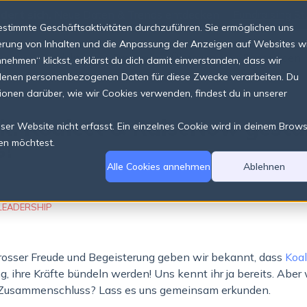
dert sich.
Neue Daten & Trends entdecken
Fundraising St
stimmte Geschäftsaktivitäten durchzuführen. Sie ermöglichen uns
sierung von Inhalten und die Anpassung der Anzeigen auf Websites w
Produkte
Preise
Über uns
Ressourcen
hmen“ klickst, erklärst du dich damit einverstanden, dass wir
ndenen personenbezogenen Daten für diese Zwecke verarbeiten. Du
tionen darüber, wie wir Cookies verwenden, findest du in unserer
: Koalect & RaiseNow gestal
er Website nicht erfasst. Ein einzelnes Cookie wird in deinem Brow
s!
en möchtest.
Alle Cookies annehmen
Ablehnen
LEADERSHIP
osser Freude und Begeisterung geben wir bekannt, dass
Koa
ng, ihre Kräfte bündeln werden! Uns kennt ihr ja bereits. Abe
m Zusammenschluss? Lass es uns gemeinsam erkunden.