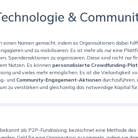
Technologie & Communi
n
sich einen Namen gemacht, indem es Organisationen dabei hilft
gagieren und zu mobilisieren. Es ist mehr als nur eine Plattfo
en, Spendenaktionen zu organisieren. Diese sind nicht nur fin
sem Nutzen. Es können
personalisierte Crowdfunding-Pla
ing und vieles mehr ermöglichen. Es ist die Vielseitigkeit von
ng- und
Community-Engagement-Aktionen
durchzuführen, 
m zu verstärken und gleichzeitig das notwendige Kapital für 
 bekannt als P2P-Fundraising, bezeichnet eine Methode des F
werden, Geld für eine Organisation zu sammeln, indem sie ih