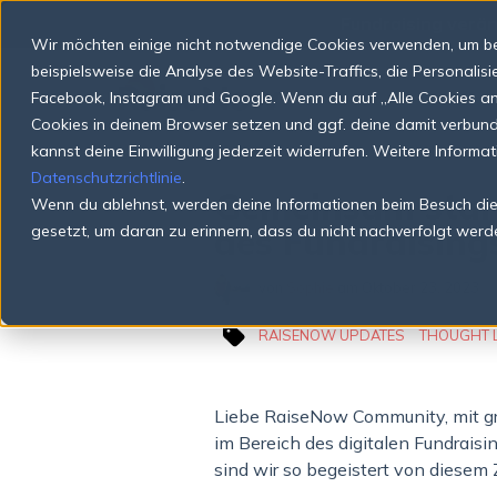
S
📣
Fundraising verän
k
Wir möchten einige nicht notwendige Cookies verwenden, um be
i
p
beispielsweise die Analyse des Website-Traffics, die Personali
t
Facebook, Instagram und Google. Wenn du auf „Alle Cookies anne
o
Cookies in deinem Browser setzen und ggf. deine damit verbu
c
o
kannst deine Einwilligung jederzeit widerrufen. Weitere Informa
n
Datenschutzrichtlinie
.
t
Gemeinsam stark
Wenn du ablehnst, werden deine Informationen beim Besuch dies
e
n
des Fundraising
gesetzt, um daran zu erinnern, dass du nicht nachverfolgt werd
t
von
Sophie
am
Oktober 23, 2023
RAISENOW UPDATES
THOUGHT 
Liebe RaiseNow Community, mit gr
im Bereich des digitalen Fundraisi
sind wir so begeistert von diese