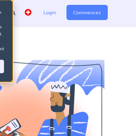
e
Login
Commencez
s
t.
isé