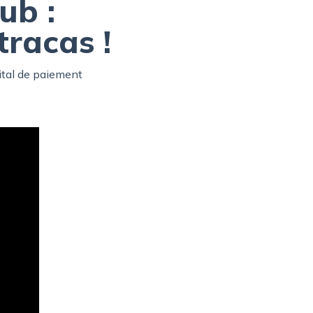
ub :
tracas !
ital de paiement