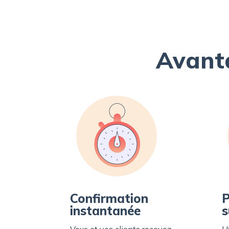
Avant
Confirmation
P
instantanée
s
Vous et vos clients recevez
U