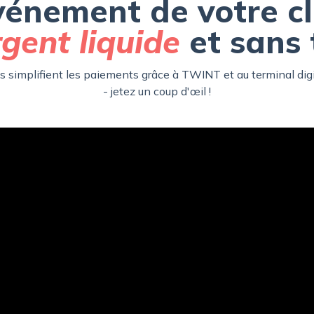
vénement de votre cl
gent liquide
et sans 
es simplifient les paiements grâce à TWINT et au terminal dig
- jetez un coup d'œil !