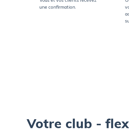
une confirmation.
vo
a
s
Votre club - flex