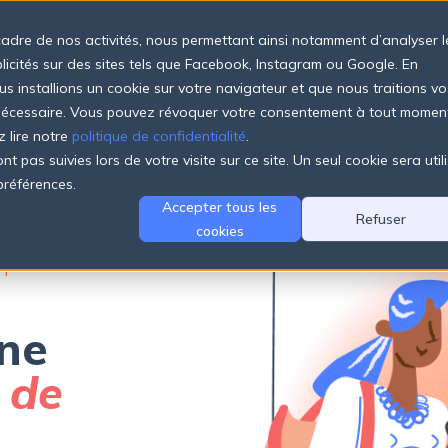
cadre de nos activités, nous permettant ainsi notamment d’analyser l
Produits
Tarifs
Entreprise
Ressources
blicités sur des sites tels que Facebook, Instagram ou Google. En
us installions un cookie sur votre navigateur et que nous traitions vo
 nécessaire. Vous pouvez révoquer votre consentement à tout momen
z lire notre
politique de confidentialité
.
t pas suivies lors de votre visite sur ce site. Un seul cookie sera util
préférences.
Accepter tous les
Refuser
cookies
NT
ne
 de