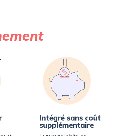
nement
r
Intégré sans coût
supplémentaire
ce et
Le terminal digital de