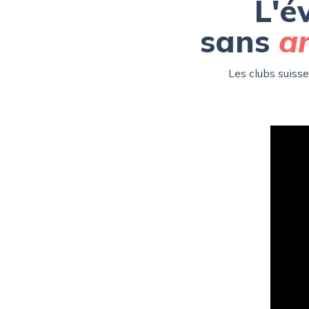
L'é
sans
ar
Les clubs suiss