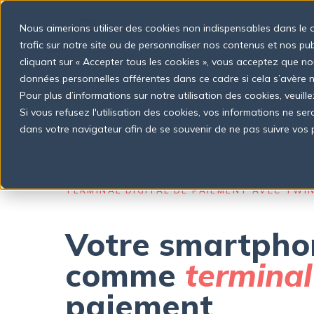
S
k
Nous aimerions utiliser des cookies non indispensables dans le 
i
p
trafic sur notre site ou de personnaliser nos contenus et nos pu
t
cliquant sur « Accepter tous les cookies », vous acceptez que no
o
données personnelles afférentes dans ce cadre si cela s’avère
c
o
Pour plus d’informations sur notre utilisation des cookies, veuille
n
Si vous refusez l'utilisation des cookies, vos informations ne seron
t
dans votre navigateur afin de se souvenir de ne pas suivre vos 
e
n
t
TERMINAL DIGITAL DE PAIEMENT AVEC TWI
Votre smartpho
comme
terminal
paiement