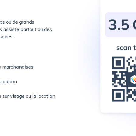
ubs ou de grands
s assiste partout où des
aires.
es marchandises
icipation
e sur visage ou la location