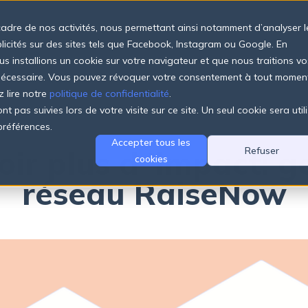
cadre de nos activités, nous permettant ainsi notamment d’analyser l
Produits
Tarifs
Entreprise
Ressources
blicités sur des sites tels que Facebook, Instagram ou Google. En
us installions un cookie sur votre navigateur et que nous traitions vo
 nécessaire. Vous pouvez révoquer votre consentement à tout momen
z lire notre
politique de confidentialité
.
t pas suivies lors de votre visite sur ce site. Un seul cookie sera util
GETTUP & RAISENOW
préférences.
Accepter tous les
oir plus d 'impact: ge
Refuser
cookies
réseau RaiseNow