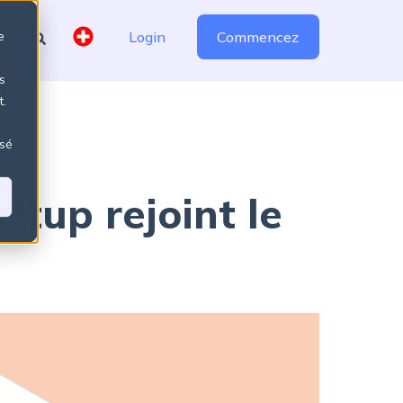
e
Login
Commencez
s
t.
isé
ttup rejoint le