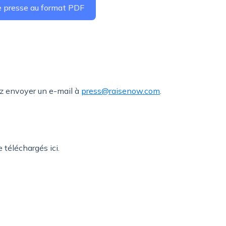
e presse au format PDF
ez envoyer un e-mail à
press@raisenow.com
.
téléchargés ici.