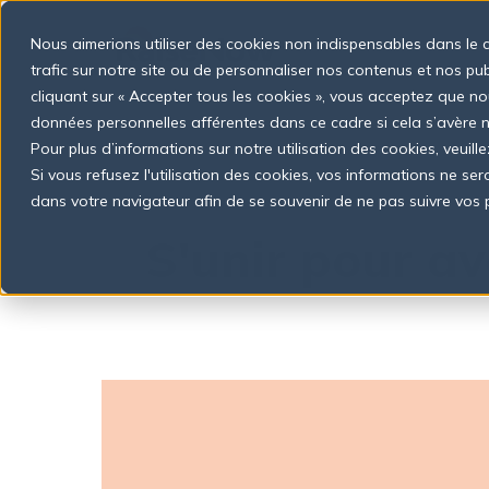
S
k
Nous aimerions utiliser des cookies non indispensables dans le 
i
p
trafic sur notre site ou de personnaliser nos contenus et nos pu
t
cliquant sur « Accepter tous les cookies », vous acceptez que no
o
données personnelles afférentes dans ce cadre si cela s’avère
c
o
Pour plus d’informations sur notre utilisation des cookies, veuille
n
Si vous refusez l'utilisation des cookies, vos informations ne seron
t
dans votre navigateur afin de se souvenir de ne pas suivre vos 
e
n
S'unir pour av
t